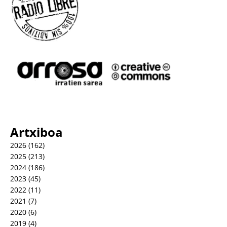
Artxiboa
2026
(162)
2025
(213)
2024
(186)
2023
(45)
2022
(11)
2021
(7)
2020
(6)
2019
(4)