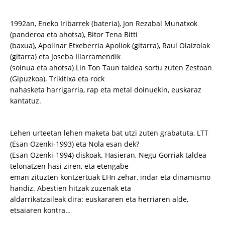
1992an, Eneko Iribarrek (bateria), Jon Rezabal Munatxok
(panderoa eta ahotsa), Bitor Tena Bitti
(baxua), Apolinar Etxeberria Apoliok (gitarra), Raul Olaizolak
(gitarra) eta Joseba Illarramendik
(soinua eta ahotsa) Lin Ton Taun taldea sortu zuten Zestoan
(Gipuzkoa). Trikitixa eta rock
nahasketa harrigarria, rap eta metal doinuekin, euskaraz
kantatuz.
Lehen urteetan lehen maketa bat utzi zuten grabatuta, LTT
(Esan Ozenki-1993) eta Nola esan dek?
(Esan Ozenki-1994) diskoak. Hasieran, Negu Gorriak taldea
telonatzen hasi ziren, eta etengabe
eman zituzten kontzertuak EHn zehar, indar eta dinamismo
handiz. Abestien hitzak zuzenak eta
aldarrikatzaileak dira: euskararen eta herriaren alde,
etsaiaren kontra…