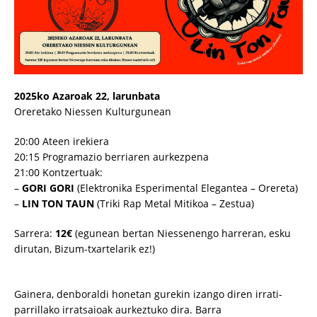
2025ko Azaroak 22, larunbata
Oreretako Niessen Kulturgunean
20:00 Ateen irekiera
20:15 Programazio berriaren aurkezpena
21:00 Kontzertuak:
–
GORI GORI
(Elektronika Esperimental Elegantea – Orereta)
–
LIN TON TAUN
(Triki Rap Metal Mitikoa – Zestua)
Sarrera:
12€
(egunean bertan Niessenengo harreran, esku
dirutan, Bizum-txartelarik ez!)
Gainera, denboraldi honetan gurekin izango diren irrati-
parrillako irratsaioak aurkeztuko dira. Barra