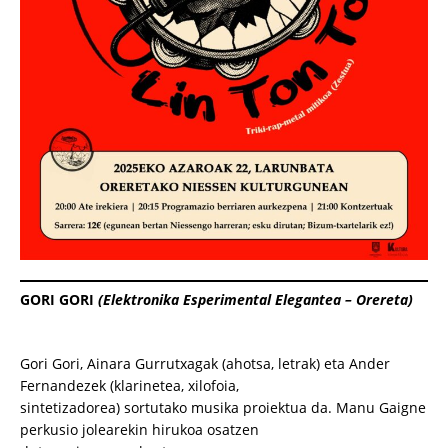
GORI GORI
(Elektronika Esperimental Elegantea – Orereta)
Gori Gori, Ainara Gurrutxagak (ahotsa, letrak) eta Ander
Fernandezek (klarinetea, xilofoia,
sintetizadorea) sortutako musika proiektua da. Manu Gaigne
perkusio jolearekin hirukoa osatzen