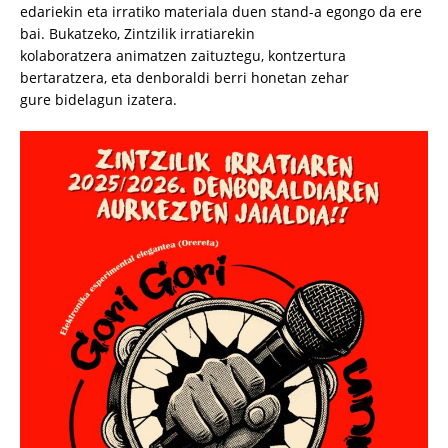
edariekin eta irratiko materiala duen stand-a egongo da ere
bai. Bukatzeko, Zintzilik irratiarekin
kolaboratzera animatzen zaituztegu, kontzertura
bertaratzera, eta denboraldi berri honetan zehar
gure bidelagun izatera.