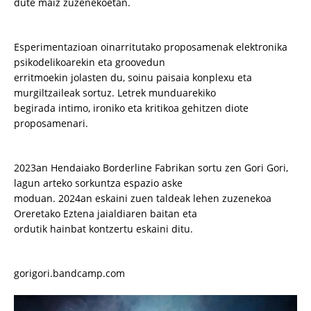
dute maiz zuzenekoetan.
Esperimentazioan oinarritutako proposamenak elektronika
psikodelikoarekin eta groovedun
erritmoekin jolasten du, soinu paisaia konplexu eta
murgiltzaileak sortuz. Letrek munduarekiko
begirada intimo, ironiko eta kritikoa gehitzen diote
proposamenari.
2023an Hendaiako Borderline Fabrikan sortu zen Gori Gori,
lagun arteko sorkuntza espazio aske
moduan. 2024an eskaini zuen taldeak lehen zuzenekoa
Oreretako Eztena jaialdiaren baitan eta
ordutik hainbat kontzertu eskaini ditu.
gorigori.bandcamp.com