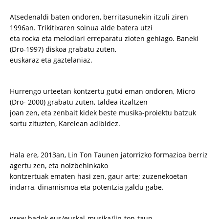
Atsedenaldi baten ondoren, berritasunekin itzuli ziren
1996an. Trikitixaren soinua alde batera utzi
eta rocka eta melodiari erreparatu zioten gehiago. Baneki
(Dro-1997) diskoa grabatu zuten,
euskaraz eta gaztelaniaz.
Hurrengo urteetan kontzertu gutxi eman ondoren, Micro
(Dro- 2000) grabatu zuten, taldea itzaltzen
joan zen, eta zenbait kidek beste musika-proiektu batzuk
sortu zituzten, Karelean adibidez.
Hala ere, 2013an, Lin Ton Taunen jatorrizko formazioa berriz
agertu zen, eta noizbehinkako
kontzertuak ematen hasi zen, gaur arte; zuzenekoetan
indarra, dinamismoa eta potentzia galdu gabe.
www.badok.eus/euskal-musika/lin-ton-taun