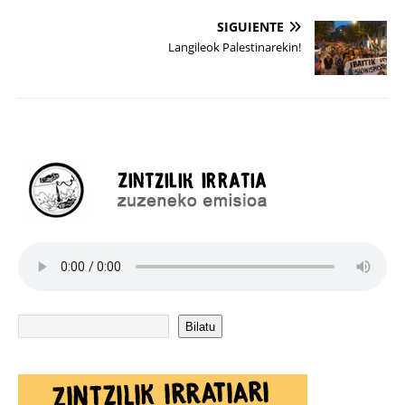
SIGUIENTE
Langileok Palestinarekin!
Bilatu