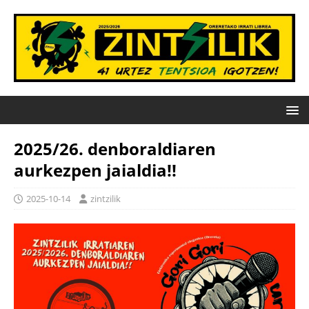
2025/26. denboraldiaren
aurkezpen jaialdia!!
2025-10-14
zintzilik