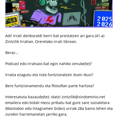
Adi! Irrati denboraldi berri bat prestatzen ari gara (41.a)
Zintzilik Irratian, Oreretako irrati librean.
Beraz…
Podcast edo irratsaio bat egin nahiko zenuke(te)?
Irratia ezagutu eta nola funtzionatzen duen ikusi?
Bere funtzionamendu eta filosofian parte hartzea?
Interesatuta bazaude(te): idatzi zintzilik@sindominio.net
emailera edo bidali mezu pribatu bat gure sare sozialetara
(Mastodon edo Intagramen bidez) urriak 28a baino lehen eta
zurekin harremanetan jarriko gara.