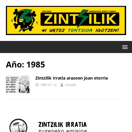
Año:
1985
Zintzilik Irratia arazoen joan etorria
1985-01-12
zintzilik