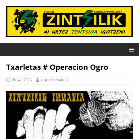
Txarletas # Operacion Ogro
2024-12-23
zintzirratsaioak