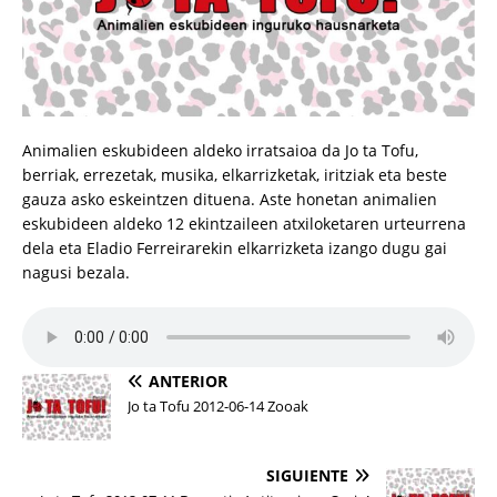
Animalien eskubideen aldeko irratsaioa da Jo ta Tofu,
berriak, errezetak, musika, elkarrizketak, iritziak eta beste
gauza asko eskeintzen dituena. Aste honetan animalien
eskubideen aldeko 12 ekintzaileen atxiloketaren urteurrena
dela eta Eladio Ferreirarekin elkarrizketa izango dugu gai
nagusi bezala.
ANTERIOR
Jo ta Tofu 2012-06-14 Zooak
SIGUIENTE