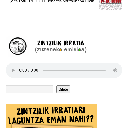
Jo ta Tofu 2012-07-11 Donostia Antitaurinoa Orain!
Bilatu