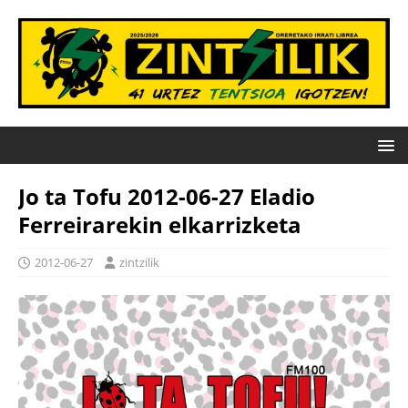
Jo ta Tofu 2012-06-27 Eladio
Ferreirarekin elkarrizketa
2012-06-27
zintzilik