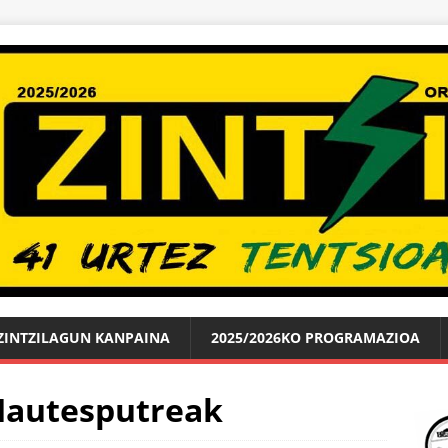
ZINTZILAGUN KANPAINA
2025/2026KO PROGRAMAZIOA
Hautesputreak