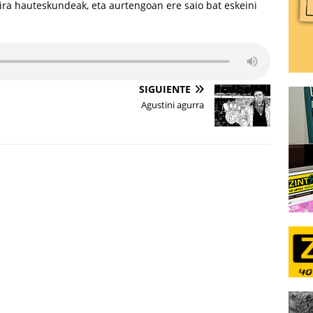
ra hauteskundeak, eta aurtengoan ere saio bat eskeini
SIGUIENTE
Agustini agurra