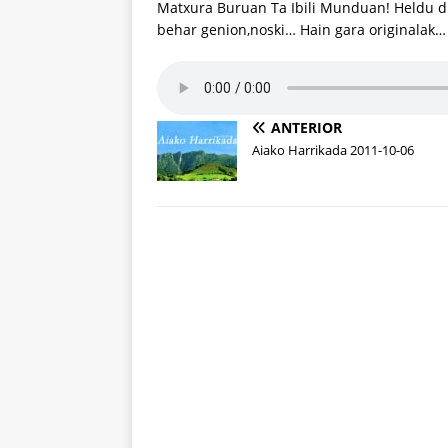
Matxura Buruan Ta Ibili Munduan! Heldu di
behar genion,noski… Hain gara originalak…
ANTERIOR
Aiako Harrikada 2011-10-06