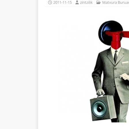
2011-11-15
zintzilik
Matxura Buruan