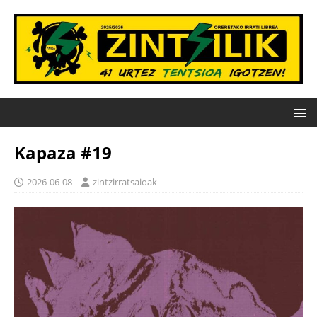
Kapaza #19
2026-06-08
zintzirratsaioak