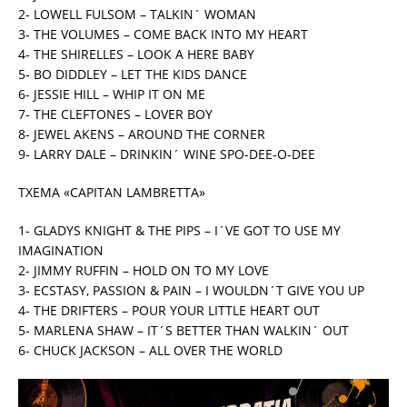
2- LOWELL FULSOM – TALKIN´ WOMAN
3- THE VOLUMES – COME BACK INTO MY HEART
4- THE SHIRELLES – LOOK A HERE BABY
5- BO DIDDLEY – LET THE KIDS DANCE
6- JESSIE HILL – WHIP IT ON ME
7- THE CLEFTONES – LOVER BOY
8- JEWEL AKENS – AROUND THE CORNER
9- LARRY DALE – DRINKIN´ WINE SPO-DEE-O-DEE
TXEMA «CAPITAN LAMBRETTA»
1- GLADYS KNIGHT & THE PIPS – I´VE GOT TO USE MY
IMAGINATION
2- JIMMY RUFFIN – HOLD ON TO MY LOVE
3- ECSTASY, PASSION & PAIN – I WOULDN´T GIVE YOU UP
4- THE DRIFTERS – POUR YOUR LITTLE HEART OUT
5- MARLENA SHAW – IT´S BETTER THAN WALKIN´ OUT
6- CHUCK JACKSON – ALL OVER THE WORLD