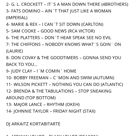
2- G. L. CROCKETT – IT´S A MAN DOWN THERE (4BROTHERS)
3- FATS DOMINO – AIN´T THAT JUST LIKE A WOMAN
(IMPERIAL)
4- MARIE & REX – I CAN´T SIT DOWN (CARLTON)
5- SAM COOKE – GOOD NEWS (RCA VICTOR)
6- THE PLATTERS – DON´T HEAR SPEAK SEE NO EVIL
7- THE CHIFFONS – NOBODY KNOWS WHAT´S GOIN´ ON
(LAURIE)
8- DON COVAY & THE GOODTIMERS – GONNA SEND YOU
BACK TO YOU…
9- JUDY CLAY – I´M COMIN´ HOME
10- BOBBY FREEMAN – C´MON AND SWIM (AUTUMN)
11- WILSON PICKETT – NOTHING YOU CAN DO (ATLANTIC)
12- BRENDA & THE TABULATIONS – STOP SNEAKING
AROUND (TOP BOTTOM)
13- MAJOR LANCE – RHYTHM (OKEH)
14- JOHNNIE TAYLOR – FRIDAY NIGHT (STAX)
DJ ARKAITZ KORTABITARTE