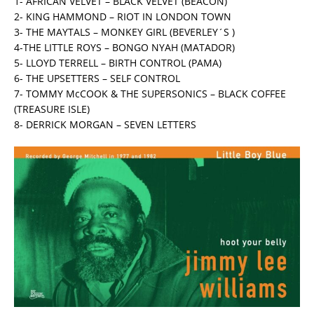
1- AFRICAN VELVET – BLACK VELVET (BEACON)
2- KING HAMMOND – RIOT IN LONDON TOWN
3- THE MAYTALS – MONKEY GIRL (BEVERLEY´S )
4-THE LITTLE ROYS – BONGO NYAH (MATADOR)
5- LLOYD TERRELL – BIRTH CONTROL (PAMA)
6- THE UPSETTERS – SELF CONTROL
7- TOMMY McCOOK & THE SUPERSONICS – BLACK COFFEE
(TREASURE ISLE)
8- DERRICK MORGAN – SEVEN LETTERS