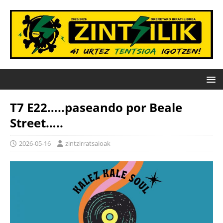
T7 E22…..paseando por Beale
Street…..
2026-05-16
zintzirratsaioak