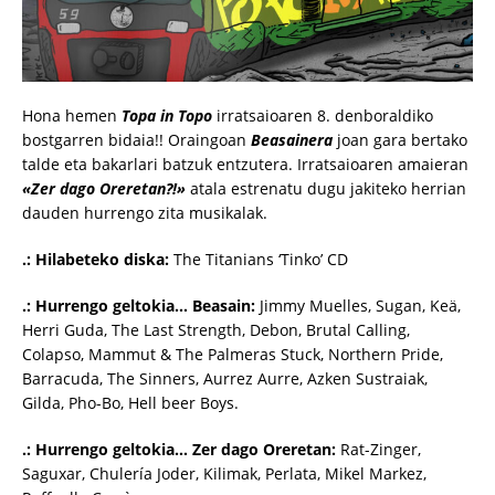
Hona hemen
Topa in Topo
irratsaioaren 8. denboraldiko
bostgarren bidaia!! Oraingoan
Beasainera
joan gara bertako
talde eta bakarlari batzuk entzutera. Irratsaioaren amaieran
«Zer dago Oreretan?!»
atala estrenatu dugu jakiteko herrian
dauden hurrengo zita musikalak.
.: Hilabeteko diska:
The Titanians ‘Tinko’ CD
.: Hurrengo geltokia… Beasain:
Jimmy Muelles, Sugan, Keä,
Herri Guda, The Last Strength, Debon, Brutal Calling,
Colapso, Mammut & The Palmeras Stuck, Northern Pride,
Barracuda, The Sinners, Aurrez Aurre, Azken Sustraiak,
Gilda, Pho-Bo, Hell beer Boys.
.: Hurrengo geltokia… Zer dago Oreretan:
Rat-Zinger,
Saguxar, Chulería Joder, Kilimak, Perlata, Mikel Markez,