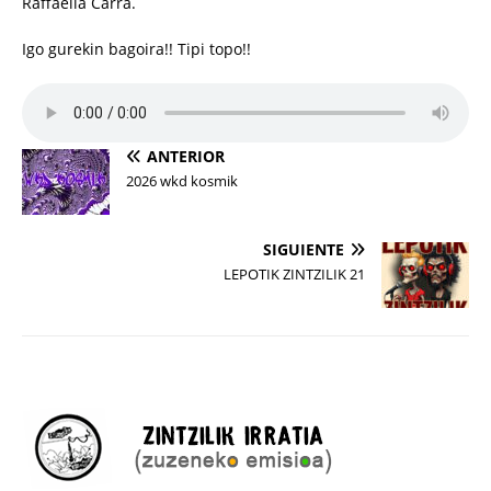
Raffaella Carrà.
Igo gurekin bagoira!! Tipi topo!!
ANTERIOR
2026 wkd kosmik
SIGUIENTE
LEPOTIK ZINTZILIK 21