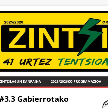
ZINTZILAGUN KANPAINA
2025/2026KO PROGRAMAZIOA
 #3.3 Gabierrotako