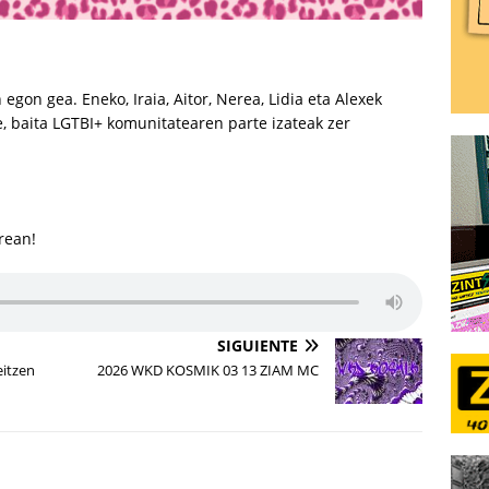
gon gea. Eneko, Iraia, Aitor, Nerea, Lidia eta Alexek
, baita LGTBI+ komunitatearen parte izateak zer
brean!
SIGUIENTE
eitzen
2026 WKD KOSMIK 03 13 ZIAM MC