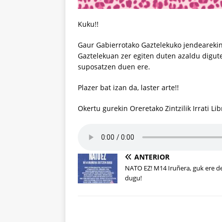
Kuku!!
Gaur Gabierrotako Gaztelekuko jendearekin e
Gaztelekuan zer egiten duten azaldu digute
suposatzen duen ere.
Plazer bat izan da, laster arte!!
Okertu gurekin Oreretako Zintzilik Irrati Li
ANTERIOR
NATO EZ! M14 Iruñera, guk ere d
dugu!