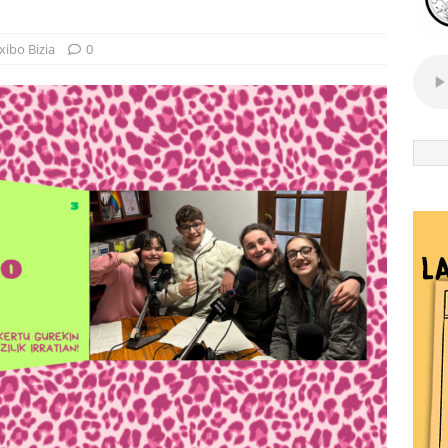
xibo Bizia
0