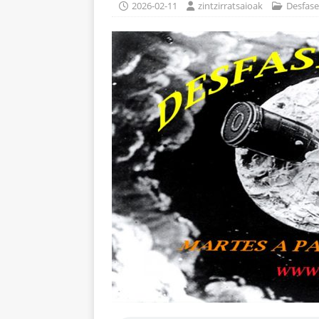
2026-02-11
zintzirratsaioak
Desfase