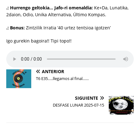
.: Hurrengo geltokia… Jafo-ri omenaldia:
Ke+Da, Lunatika,
2daion, Odio, Unika Alternativa, Último Kompas.
.: Bonus:
Zintzilik Irratia ’40 urtez tentsioa igotzen’
Igo gurekin bagoira!! Tipi topo!!
ANTERIOR
T6 E35…..llegamos al final……
SIGUIENTE
DESFASE LUNAR 2025-07-15