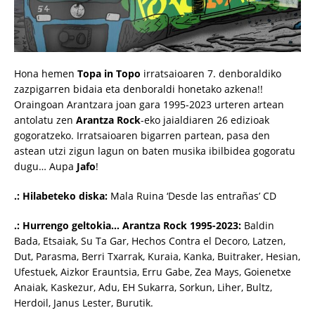
Hona hemen
Topa in Topo
irratsaioaren 7. denboraldiko
zazpigarren bidaia eta denboraldi honetako azkena!!
Oraingoan Arantzara joan gara 1995-2023 urteren artean
antolatu zen
Arantza Rock
-eko jaialdiaren 26 edizioak
gogoratzeko. Irratsaioaren bigarren partean, pasa den
astean utzi zigun lagun on baten musika ibilbidea gogoratu
dugu… Aupa
Jafo
!
.: Hilabeteko diska:
Mala Ruina ‘Desde las entrañas’ CD
.: Hurrengo geltokia… Arantza Rock 1995-2023:
Baldin
Bada, Etsaiak, Su Ta Gar, Hechos Contra el Decoro, Latzen,
Dut, Parasma, Berri Txarrak, Kuraia, Kanka, Buitraker, Hesian,
Ufestuek, Aizkor Erauntsia, Erru Gabe, Zea Mays, Goienetxe
Anaiak, Kaskezur, Adu, EH Sukarra, Sorkun, Liher, Bultz,
Herdoil, Janus Lester, Burutik.