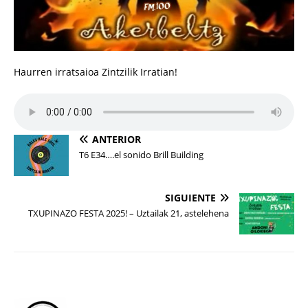
Haurren irratsaioa Zintzilik Irratian!
ANTERIOR
T6 E34….el sonido Brill Building
SIGUIENTE
TXUPINAZO FESTA 2025! – Uztailak 21, astelehena