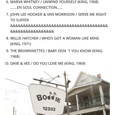
MARVA WHITNEY / UNWIND YOURSELF (KING, 1968)
…….EN SOUL CONNECTION……
JOHN LEE HOOKER & VAN MORRISON / SERVE ME RIGHT
TO SUFFER
&&&&&&&&&&&&&&&&&&&&&&&&&&&&&&&&&&&&&&
&&&&&&&&&&&&&&&&&
WILLIE HATCHER / WHO’S GOT A WOMAN LIKE MINE
(KING, 1971)
THE BROWNNETTES / BABY DON´T YOU KNOW (KING,
1968)
DAVE & VEE / DO YOU LOVE ME (KING, 1969)