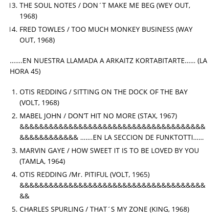
THE SOUL NOTES / DON´T MAKE ME BEG (WEY OUT,
1968)
FRED TOWLES / TOO MUCH MONKEY BUSINESS (WAY
OUT, 1968)
…….EN NUESTRA LLAMADA A ARKAITZ KORTABITARTE…… (LA
HORA 45)
OTIS REDDING / SITTING ON THE DOCK OF THE BAY
(VOLT, 1968)
MABEL JOHN / DON’T HIT NO MORE (STAX, 1967)
&&&&&&&&&&&&&&&&&&&&&&&&&&&&&&&&&&&&&&
&&&&&&&&&&&& …….EN LA SECCION DE FUNKTOTTI……
MARVIN GAYE / HOW SWEET IT IS TO BE LOVED BY YOU
(TAMLA, 1964)
OTIS REDDING /Mr. PITIFUL (VOLT, 1965)
&&&&&&&&&&&&&&&&&&&&&&&&&&&&&&&&&&&&&&
&&
CHARLES SPURLING / THAT´S MY ZONE (KING, 1968)