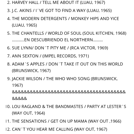
HARVEY HALL / TELL ME ABOUT IT (LUAU, 1967)
J.C. AKINS / I´VE GOT TO FIND A WAY (LUAU, 1965)
THE MODERN DETERGENTS / MONKEY HIPS AND YICE
(LUAU, 1965)
THE CHANTELLS / WORLD OF SOUL (SOUL KITCHEN, 1968)
………..EN DESCUBRIENDO EL NORTHERN………
SUE LYNN/ DON´T PITY ME / (RCA VICTOR, 1969)
ANN SEXTON / (IMPEL RECORDS, 1971)
ADAM´S APPLES / DON´T TAKE IT OUT ON THIS WORLD
(BRUNSWICK, 1967)
JACKIE WILSON / THE WHO WHO SONG (BRUNSWICK,
1967)
&&&&&&&&&&&&&&&&&&&&&&&&&&&&&&&&&&&&&&
&&&&&
LOU RAGLAND & THE BANDMASTES / PARTY AT LESTER´S
(WAY OUT, 1964)
THE SENSATIONS / GET ON UP MAMA (WAY OUT ,1966)
CAN´T YOU HEAR ME CALLING (WAY OUT, 1967)