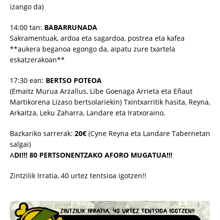
izango da)
14:00 tan:
BABARRUNADA
Sakramentuak, ardoa eta sagardoa, postrea eta kafea
**aukera beganoa egongo da, aipatu zure txartela
eskatzerakoan**
17:30 ean:
BERTSO POTEOA
(Emaitz Murua Arzallus, Libe Goenaga Arrieta eta Eñaut
Martikorena Lizaso bertsolariekin) Txintxarritik hasita, Reyna,
Arkaitza, Leku Zaharra, Landare eta Iratxoraino.
Bazkariko sarrerak:
20€
(Cyne Reyna eta Landare Tabernetan
salgai)
A
DI!!! 80 PERTSONENTZAKO AFORO MUGATUA!!!
Zintzilik Irratia, 40 urtez tentsioa igotzen!!