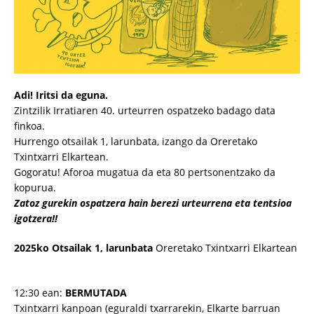
Adi! Iritsi da eguna.
Zintzilik Irratiaren 40. urteurren ospatzeko badago data
finkoa.
Hurrengo otsailak 1, larunbata, izango da Oreretako
Txintxarri Elkartean.
Gogoratu! Aforoa mugatua da eta 80 pertsonentzako da
kopurua.
Zatoz gurekin ospatzera hain berezi urteurrena eta tentsioa
igotzera!!
2025ko Otsailak 1, larunbata
Oreretako Txintxarri Elkartean
12:30 ean:
BERMUTADA
Txintxarri kanpoan (eguraldi txarrarekin, Elkarte barruan