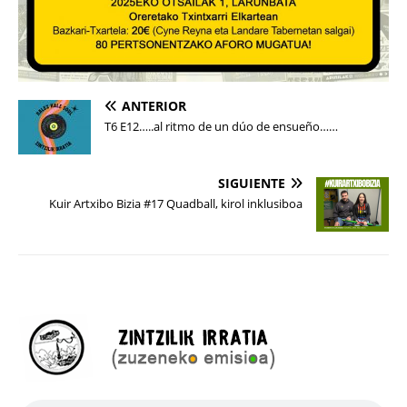
ANTERIOR
T6 E12…..al ritmo de un dúo de ensueño……
SIGUIENTE
Kuir Artxibo Bizia #17 Quadball, kirol inklusiboa