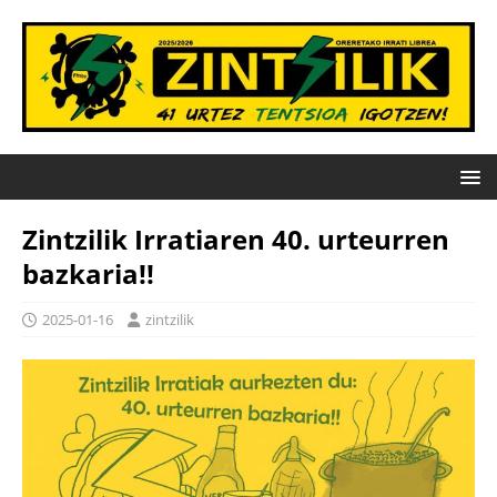
Zintzilik Irratiaren 40. urteurren
bazkaria!!
2025-01-16
zintzilik