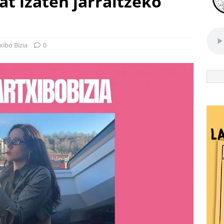
at izaten jarraitzeko
xibo Bizia
0