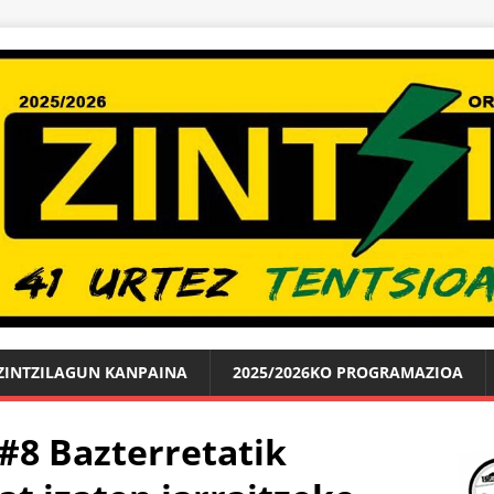
ZINTZILAGUN KANPAINA
2025/2026KO PROGRAMAZIOA
 #8 Bazterretatik