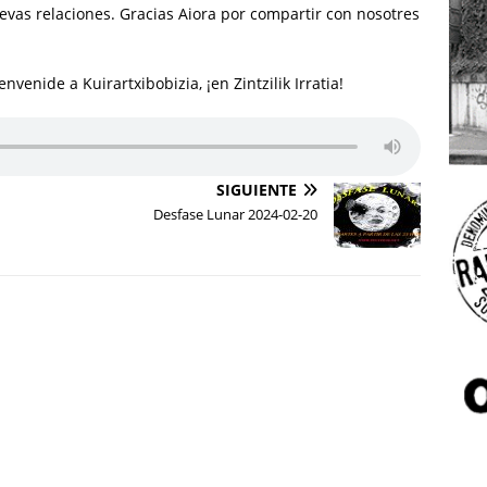
uevas relaciones. Gracias Aiora por compartir con nosotres
venide a Kuirartxibobizia, ¡en Zintzilik Irratia!
SIGUIENTE
Desfase Lunar 2024-02-20