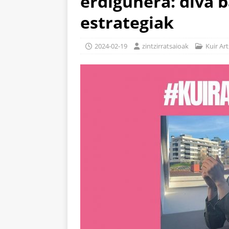
erdigunera: diva b
estrategiak
2024-02-19
zintzirratsaioak
Kuir Art