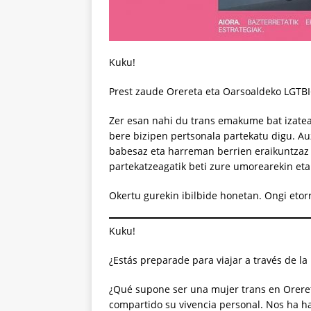
Kuku!
Prest zaude Orereta eta Oarsoaldeko LGTB
Zer esan nahi du trans emakume bat izate
bere bizipen pertsonala partekatu digu. Auz
babesaz eta harreman berrien eraikuntzaz h
partekatzeagatik beti zure umorearekin eta 
Okertu gurekin ibilbide honetan. Ongi etorri
Kuku!
¿Estás preparade para viajar a través de l
¿Qué supone ser una mujer trans en Orere
compartido su vivencia personal. Nos ha hab