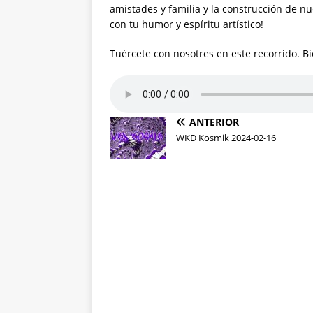
amistades y familia y la construcción de n
con tu humor y espíritu artístico!
Tuércete con nosotres en este recorrido. Bien
ANTERIOR
WKD Kosmik 2024-02-16