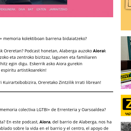
I+ memoria kolektiboan barrena bidaiatzeko?
ak Oreretan? Podcast honetan, Alaberga auzoko
Aiora
k
oko eta zentroko bizitzaz, lagunen eta familiaren
itz egin digu. Eskerrik asko Aiora gurekin
espiritu artistikoarekin!
 Kuirartxibobizira, Oreretako Zintzilik Irrati librean!
a memoria colectiva LGTBI+ de Errenteria y Oarsoaldea?
ta? En este podcast,
Aiora
, del barrio de Alaberga, nos ha
lado sobre la vida en el barrio y el centro, el apoyo de