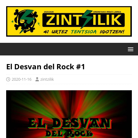
El Desvan del Rock #1
2020-11-16
zintzilik