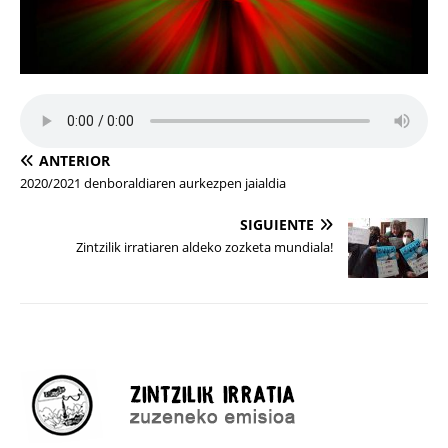
ANTERIOR
2020/2021 denboraldiaren aurkezpen jaialdia
SIGUIENTE
Zintzilik irratiaren aldeko zozketa mundiala!