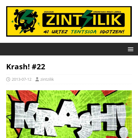
Krash! #22
2013-07-12
zintzilik