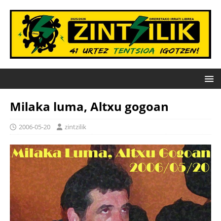
Milaka luma, Altxu gogoan
2006-05-20
zintzilik