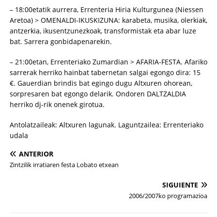
– 18:00etatik aurrera, Errenteria Hiria Kulturgunea (Niessen
Aretoa) > OMENALDI-IKUSKIZUNA: karabeta, musika, olerkiak,
antzerkia, ikusentzunezkoak, transformistak eta abar luze
bat. Sarrera gonbidapenarekin.
– 21:00etan, Errenteriako Zumardian > AFARIA-FESTA. Afariko
sarrerak herriko hainbat tabernetan salgai egongo dira: 15
€. Gauerdian brindis bat egingo dugu Altxuren ohorean,
sorpresaren bat egongo delarik. Ondoren DALTZALDIA
herriko dj-rik onenek girotua.
Antolatzaileak: Altxuren lagunak. Laguntzailea: Errenteriako
udala
ANTERIOR
Zintzilik irratiaren festa Lobato etxean
SIGUIENTE
2006/2007ko programazioa