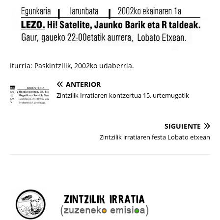
Iturria: Paskintzilik, 2002ko udaberria.
ANTERIOR
Zintzilik Irratiaren kontzertua 15. urtemugatik
SIGUIENTE
Zintzilik irratiaren festa Lobato etxean