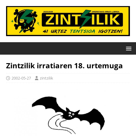
Zintzilik irratiaren 18. urtemuga
2002-05-27
zintzilik