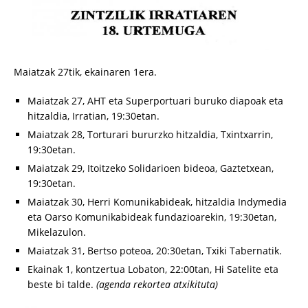
Maiatzak 27tik, ekainaren 1era.
Maiatzak 27, AHT eta Superportuari buruko diapoak eta
hitzaldia, Irratian, 19:30etan.
Maiatzak 28, Torturari bururzko hitzaldia, Txintxarrin,
19:30etan.
Maiatzak 29, Itoitzeko Solidarioen bideoa, Gaztetxean,
19:30etan.
Maiatzak 30, Herri Komunikabideak, hitzaldia Indymedia
eta Oarso Komunikabideak fundazioarekin, 19:30etan,
Mikelazulon.
Maiatzak 31, Bertso poteoa, 20:30etan, Txiki Tabernatik.
Ekainak 1, kontzertua Lobaton, 22:00tan, Hi Satelite eta
beste bi talde.
(agenda rekortea atxikituta)