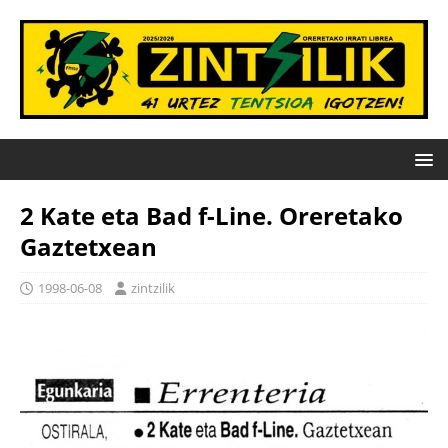
2 Kate eta Bad f-Line. Oreretako
Gaztetxean
1998-06-08
zintzilik