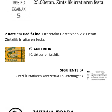
2 Kate
eta
Bad f-Line
. Oreretako Gaztetxean 23:00etan.
Zintzilik Irratiaren festa.
ANTERIOR
10. Urteurren Jaialdia
SIGUIENTE
Zintzilik Irratiaren kontzertua 15. urtemugatik