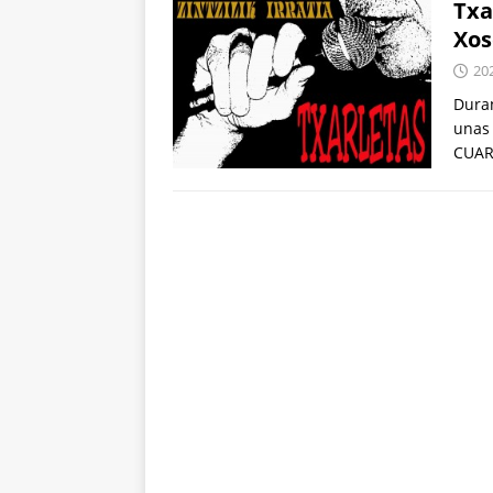
Txa
Xos
20
Duran
unas 
CUAR