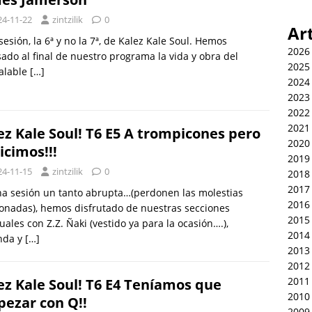
24-11-22
zintzilik
0
Ar
sesión, la 6ª y no la 7ª, de Kalez Kale Soul. Hemos
2026
ado al final de nuestro programa la vida y obra del
2025
alable
[…]
2024
2023
2022
2021
ez Kale Soul! T6 E5 A trompicones pero
2020
hicimos!!!
2019
24-11-15
zintzilik
0
2018
2017
a sesión un tanto abrupta…(perdonen las molestias
2016
onadas), hemos disfrutado de nuestras secciones
2015
uales con Z.Z. Ñaki (vestido ya para la ocasión….),
2014
nda y
[…]
2013
2012
2011
ez Kale Soul! T6 E4 Teníamos que
2010
ezar con Q!!
2009