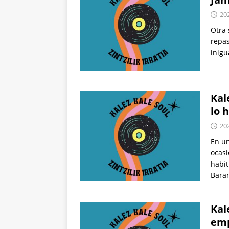
20
Otra 
repas
inigu
Kal
lo 
20
En un
ocasi
habit
Bara
Kal
emp