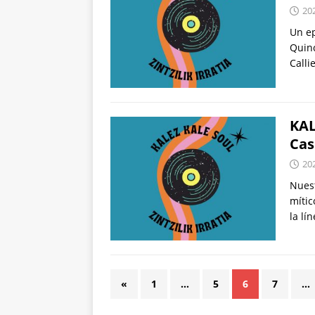
20
Un ep
Quinc
Calli
KAL
Cas
20
Nuest
mític
la lí
«
1
…
5
6
7
…