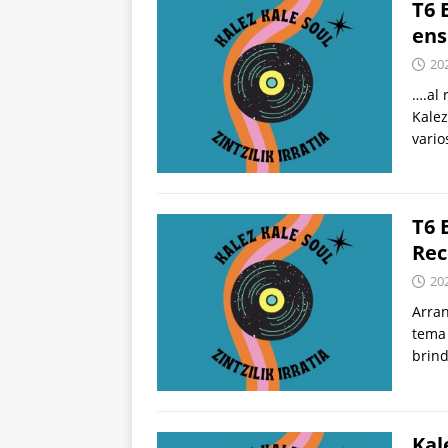
T6 
en
20
….al 
Kalez
vari
T6 
Rec
20
Arran
tema 
brin
Kal