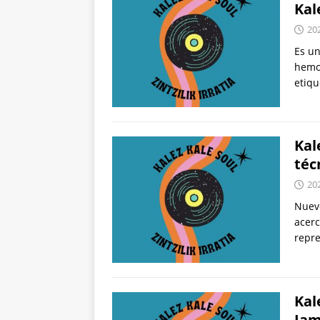
Kal
20
Es un
hemos
etiqu
Kal
téc
20
Nuevo
acerc
repre
Kal
Jam