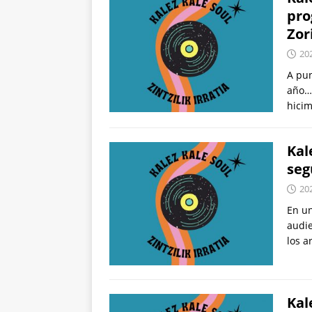
pro
Zor
20
A pun
año….
hicim
Kal
seg
20
En un
audie
los a
Kal