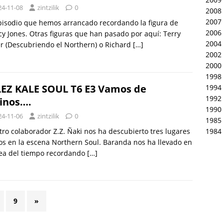
24-11-08
zintzilik
0
2008
2007
isodio que hemos arrancado recordando la figura de
2006
y Jones. Otras figuras que han pasado por aquí: Terry
2004
er (Descubriendo el Northern) o Richard
[…]
2002
2000
1998
EZ KALE SOUL T6 E3 Vamos de
1994
1992
inos….
1990
24-11-06
zintzilik
0
1985
1984
ro colaborador Z.Z. Ñaki nos ha descubierto tres lugares
os en la escena Northern Soul. Baranda nos ha llevado en
nea del tiempo recordando
[…]
9
»