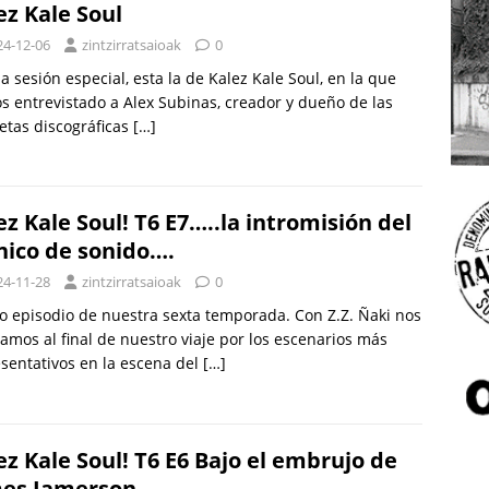
ez Kale Soul
24-12-06
zintzirratsaioak
0
a sesión especial, esta la de Kalez Kale Soul, en la que
 entrevistado a Alex Subinas, creador y dueño de las
etas discográficas
[…]
ez Kale Soul! T6 E7…..la intromisión del
nico de sonido….
24-11-28
zintzirratsaioak
0
 episodio de nuestra sexta temporada. Con Z.Z. Ñaki nos
amos al final de nuestro viaje por los escenarios más
sentativos en la escena del
[…]
ez Kale Soul! T6 E6 Bajo el embrujo de
es Jamerson