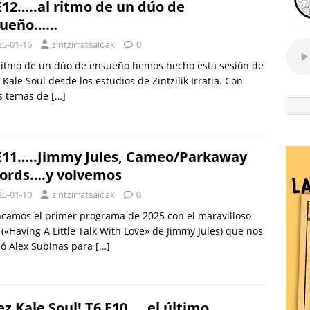
E12…..al ritmo de un dúo de
sueño……
25-01-16
zintzirratsaioak
0
ritmo de un dúo de ensueño hemos hecho esta sesión de
 Kale Soul desde los estudios de Zintzilik Irratia. Con
os temas de
[…]
E11…..Jimmy Jules, Cameo/Parkaway
ords….y volvemos
25-01-10
zintzirratsaioak
0
camos el primer programa de 2025 con el maravilloso
(«Having A Little Talk With Love» de Jimmy Jules) que nos
dó Alex Subinas para
[…]
ez Kale Soul! T6 E10…..el último