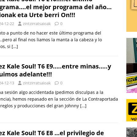
grama….el mejor programa del año…
ionak eta Urte berri On!!!
24-12-22
zintzirratsaioak
0
to a punto de no hacer este último programa del
.pero al final nos liamos la manta a la cabeza y lo
os, si
[…]
ez Kale Soul! T6 E9…..entre minas…..y
uimos adelante!!!
24-12-13
zintzirratsaioak
0
a sesión algo accidentada (pedimos disculpas a la
ncia), hemos repasado en la sección de La Contraportada
rreglos y producciones del gran Johnny
[…]
ez Kale Soul! T6 E8 …el privilegio de