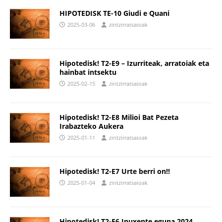
HIPOTEDISK TE-10 Giudi e Quani
2025-03-06
zintzirratsaioak
Hipotedisk! T2-E9 – Izurriteak, arratoiak eta
hainbat intsektu
2025-02-15
zintzirratsaioak
Hipotedisk! T2-E8 Milioi Bat Pezeta
Irabazteko Aukera
2025-01-11
zintzirratsaioak
Hipotedisk! T2-E7 Urte berri on!!
2025-01-04
zintzirratsaioak
Hipotedisk! T2-E6 Inuxente eguna 2024