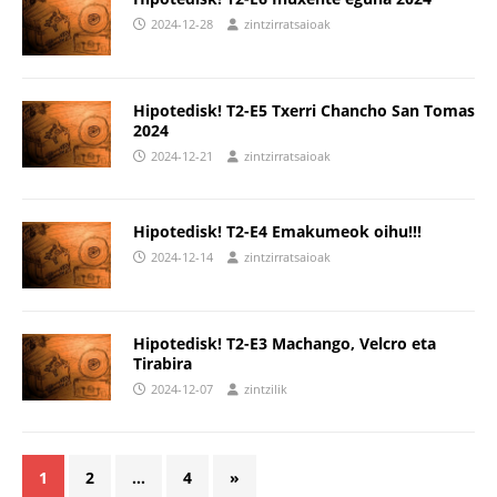
2024-12-28
zintzirratsaioak
Hipotedisk! T2-E5 Txerri Chancho San Tomas
2024
2024-12-21
zintzirratsaioak
Hipotedisk! T2-E4 Emakumeok oihu!!!
2024-12-14
zintzirratsaioak
Hipotedisk! T2-E3 Machango, Velcro eta
Tirabira
2024-12-07
zintzilik
1
2
…
4
»