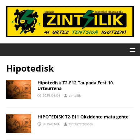
Hipotedisk
Hipotedisk T2-E12 Taupada Fest 10.
Urteurrena
2025-04-04
zintzilik
HIPOTEDISK T2-E11 Okzidente mata gente
2025-03-06
zintzirratsaioak