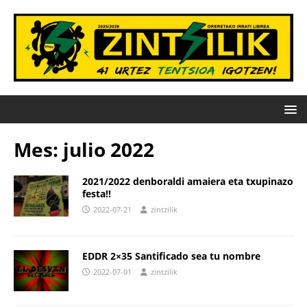
Mes:
julio 2022
2021/2022 denboraldi amaiera eta txupinazo
festa!!
2022-07-21
zintzilik
EDDR 2×35 Santificado sea tu nombre
2022-07-01
zintzilik